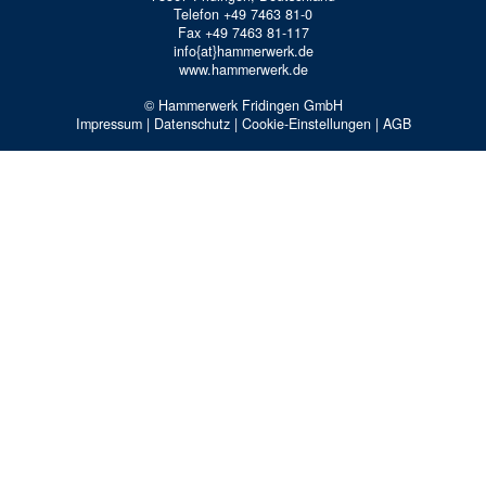
Telefon +49 7463 81-0
Fax +49 7463 81-117
info{at}hammerwerk.de
www.hammerwerk.de
© Hammerwerk Fridingen GmbH
Impressum
|
Datenschutz
|
Cookie-Einstellungen
|
AGB