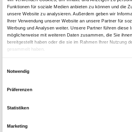
Funktionen für soziale Medien anbieten zu können und die Zug
unsere Website zu analysieren. Außerdem geben wir Informa
Ihrer Verwendung unserer Website an unsere Partner für soz
Werbung und Analysen weiter. Unsere Partner führen diese 
möglicherweise mit weiteren Daten zusammen, die Sie ihne
bereitgestellt haben oder die sie im Rahmen Ihrer Nutzung d
gesammelt haben.
Einwilligungsauswahl
Notwendig
Präferenzen
Statistiken
Am Montag, 04. April 2022 konnten wir unsere
Marketing
Bundestagsabgeordnete für den Wahlkreis Rottweil/Tuttlingen,