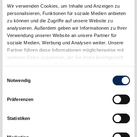
FRIDINGEN ERHÄLT
Wir verwenden Cookies, um Inhalte und Anzeigen zu
AWARD ALS TOP-
personalisieren, Funktionen für soziale Medien anbieten
zu können und die Zugriffe auf unsere Website zu
PERFORMER IN DER
analysieren. Außerdem geben wir Informationen zu Ihrer
Verwendung unserer Website an unsere Partner für
OTIF 95 INITIATIVE VON
soziale Medien, Werbung und Analysen weiter. Unsere
KION
Partner führen diese Informationen möglicherweise mit
weiteren Daten zusammen, die Sie ihnen bereitgestellt
haben oder die sie im Rahmen Ihrer Nutzung der Dienste
gesammelt haben.
Einwilligungsauswahl
veröffentlicht am 06.05.2025
Notwendig
Präferenzen
Statistiken