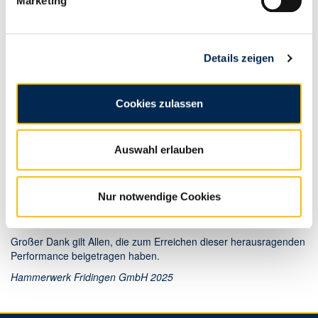
Marketing
Details zeigen
In der von KION / Linde 2023 gestarteten OTIF 95 Initiative wird
Cookies zulassen
HF vom Supplier Award Committee als Top-Performer bewertet!
Gemessen wird hierbei die pünktliche und mengengenaue
Lieferung der bestellten Teile.
Auswahl erlauben
Durch kontinuierliche Verbesserung konnte HF im Jahr 2024 eine
Bewertung von 98% erreichen.
Nur notwendige Cookies
Übergeben wurde der Award von Herrn Killmann – Supplier
Readiness & Development Manager.
Großer Dank gilt Allen, die zum Erreichen dieser herausragenden
Performance beigetragen haben.
Hammerwerk Fridingen GmbH 2025